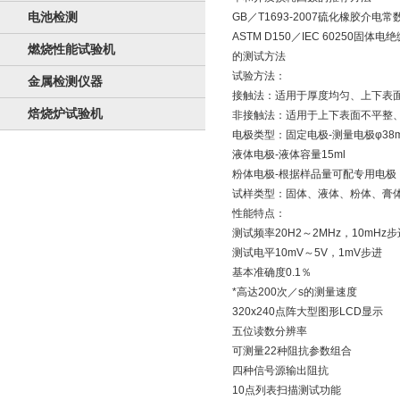
电池检测
GB／T1693-2007硫化橡胶介
ASTM D150／IEC 6025
燃烧性能试验机
的测试方法
试验方法：
金属检测仪器
接触法：适用于厚度均匀、上下表
焙烧炉试验机
非接触法：适用于上下表面不平整
电极类型：固定电极-测量电极φ38
液体电极-液体容量15ml
粉体电极-根据样品量可配专用电极
试样类型：固体、液体、粉体、膏
性能特点：
测试频率20H2～2MHz，10mHz步
测试电平10mV～5V，1mV步进
基本准确度0.1％
*高达200次／s的测量速度
320x240点阵大型图形LCD显示
五位读数分辨率
可测量22种阻抗参数组合
四种信号源输出阻抗
10点列表扫描测试功能