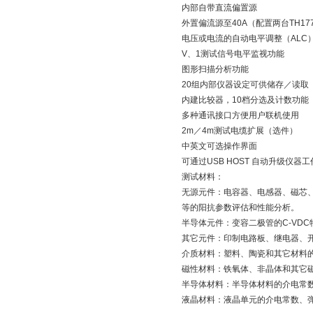
内部自带直流偏置源
外置偏流源至40A（配置两台TH17
电压或电流的自动电平调整（ALC
V、1测试信号电平监视功能
图形扫描分析功能
20组内部仪器设定可供储存／读取
内建比较器，10档分选及计数功能
多种通讯接口方便用户联机使用
2m／4m测试电缆扩展（选件）
中英文可选操作界面
可通过USB HOST 自动升级仪器
测试材料：
无源元件：电容器、电感器、磁芯
等的阳抗参数评估和性能分析。
半导体元件：变容二极管的C-VD
其它元件：印制电路板、继电器、
介质材料：塑料、陶瓷和其它材料
磁性材料：铁氧体、非晶体和其它
半导体材料：半导体材料的介电常数
液晶材料：液晶单元的介电常数、弹