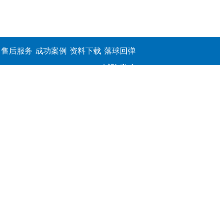
售后服务
成功案例
资料下载
落球回弹
试验仪,介
电击穿强
度测定仪