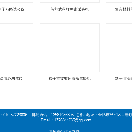
电子万能试验仪
智能式落锤冲击试验机
复合材料
温循环测试仪
端子插拔循环寿命试验机
端子电流
010-57223836 挪动通话：13581986395 总部ip地址：合肥市昌平区百
Email：1770844735@qq.com
易展提供技术支持