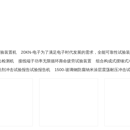
试验装置机
20KN-电子为了满足电子时代发展的需求，全能可靠性试验
打击检测机
接线端子功率无限循环壽命疲劳试验装置
组合构成式摆锤式
水粘剂冲击试验报告试验报告机
1500-玻璃钢防腐纳米涂层震荡耐压冲击