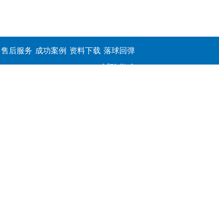
售后服务
成功案例
资料下载
落球回弹
试验仪,介
电击穿强
度测定仪