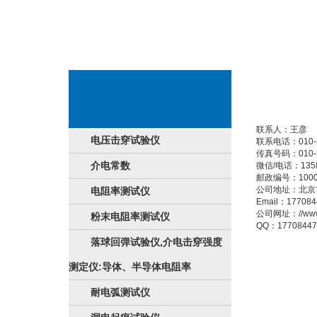
取得联系你们
联系人：王彦
电压击穿试验仪
联系电话：010-57
传真号码：010-5
介电常数
微信/电话：1358
邮政编号：1000
公司地址：北京
电阻率测试仪
Email：17708
公司网址：//www.c
粉末电阻率测试仪
QQ：17708447
落球回弹试验仪,介电击穿强度
测定仪:导体、半导体电阻率
耐电弧测试仪