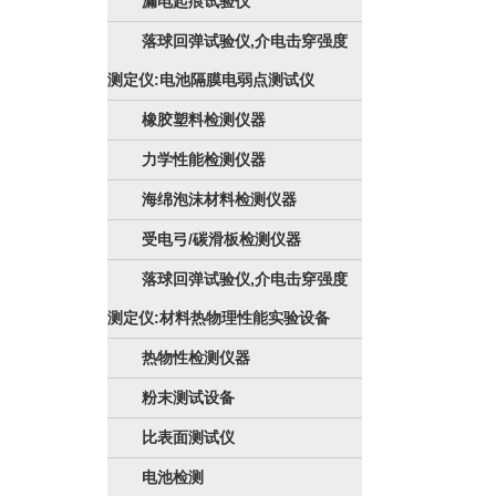
漏电起痕试验仪
落球回弹试验仪,介电击穿强度
测定仪:电池隔膜电弱点测试仪
橡胶塑料检测仪器
力学性能检测仪器
海绵泡沫材料检测仪器
受电弓/碳滑板检测仪器
落球回弹试验仪,介电击穿强度
测定仪:材料热物理性能实验设备
热物性检测仪器
粉末测试设备
比表面测试仪
电池检测