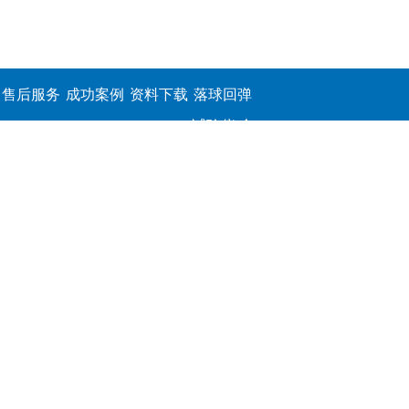
售后服务
成功案例
资料下载
落球回弹
试验仪,介
电击穿强
度测定仪