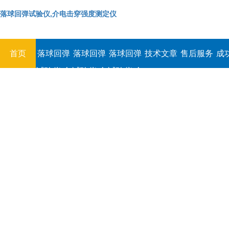
落球回弹试验仪,介电击穿强度测定仪
首页
落球回弹
落球回弹
落球回弹
技术文章
售后服务
成
试验仪,介
试验仪,介
试验仪,介
电击穿强
电击穿强
电击穿强
度测定仪
度测定仪
度测定仪