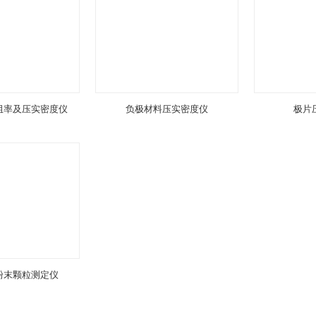
阻率及压实密度仪
负极材料压实密度仪
极片
粉末颗粒测定仪