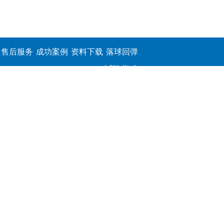
售后服务
成功案例
资料下载
落球回弹
试验仪,介
电击穿强
度测定仪