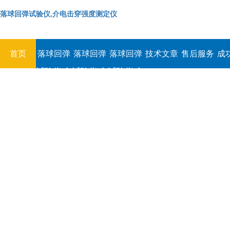
落球回弹试验仪,介电击穿强度测定仪
首页
落球回弹
落球回弹
落球回弹
技术文章
售后服务
成
试验仪,介
试验仪,介
试验仪,介
电击穿强
电击穿强
电击穿强
度测定仪
度测定仪
度测定仪