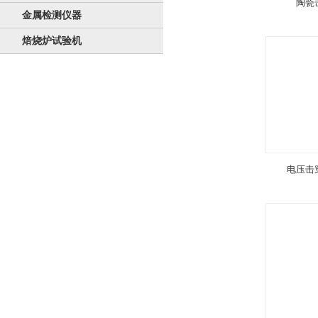
陶瓷
金属检测仪器
焙烧炉试验机
电压击