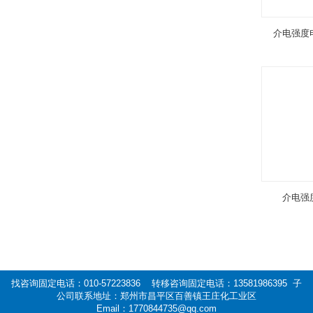
介电强度
介电强
找咨询固定电话：010-57223836 转移咨询固定电话：13581986395 子
公司联系地址：郑州市昌平区百善镇王庄化工业区
Email：1770844735@qq.com