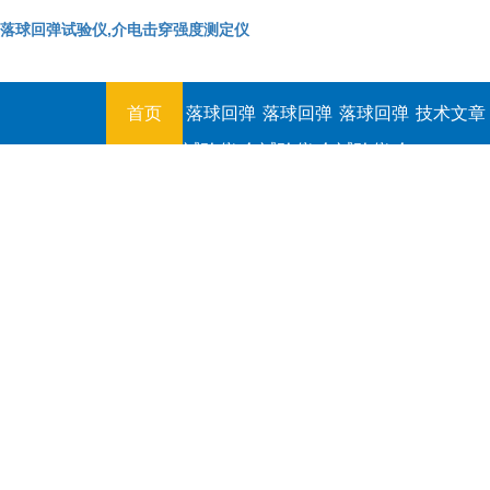
落球回弹试验仪,介电击穿强度测定仪
首页
落球回弹
落球回弹
落球回弹
技术文章
试验仪,介
试验仪,介
试验仪,介
电击穿强
电击穿强
电击穿强
度测定仪
度测定仪
度测定仪