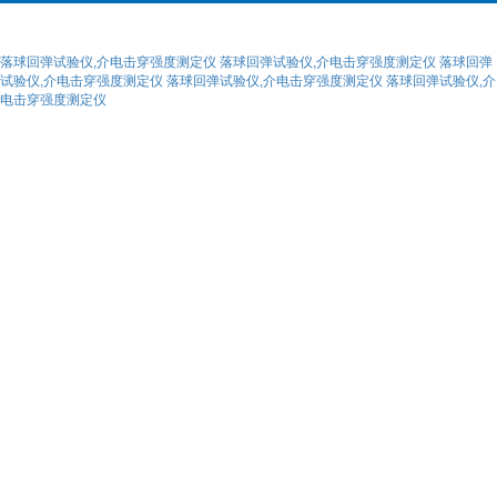
落球回弹试验仪,介电击穿强度测定仪
落球回弹试验仪,介电击穿强度测定仪
落球回弹
试验仪,介电击穿强度测定仪
落球回弹试验仪,介电击穿强度测定仪
落球回弹试验仪,介
电击穿强度测定仪