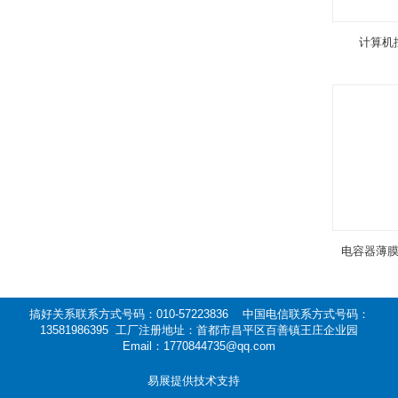
计算机
电容器薄
搞好关系联系方式号码：010-57223836 中国电信联系方式号码：
13581986395 工厂注册地址：首都市昌平区百善镇王庄企业园
Email：1770844735@qq.com
易展提供技术支持