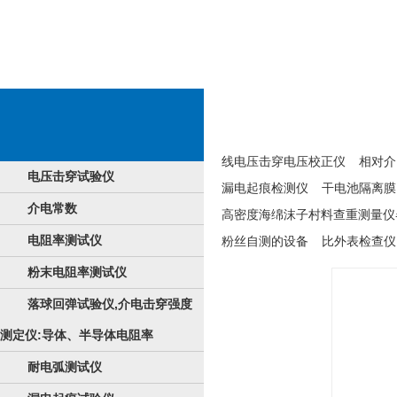
的产品宣传会
线电压击穿电压校正仪
相对介
电压击穿试验仪
漏电起痕检测仪
干电池隔离膜
介电常数
高密度海绵沫子村料查重测量仪
电阻率测试仪
粉丝自测的设备
比外表检查仪
粉末电阻率测试仪
落球回弹试验仪,介电击穿强度
测定仪:导体、半导体电阻率
耐电弧测试仪