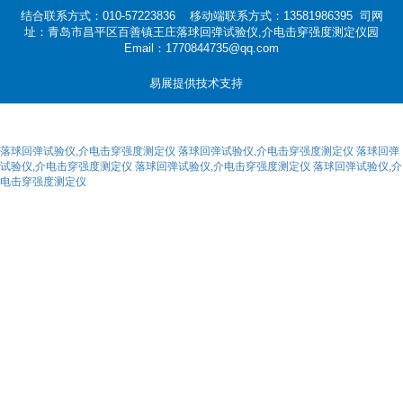
结合联系方式：010-57223836 移动端联系方式：13581986395 司网
址：青岛市昌平区百善镇王庄落球回弹试验仪,介电击穿强度测定仪园
Email：1770844735@qq.com
易展提供技术支持
落球回弹试验仪,介电击穿强度测定仪
落球回弹试验仪,介电击穿强度测定仪
落球回弹
试验仪,介电击穿强度测定仪
落球回弹试验仪,介电击穿强度测定仪
落球回弹试验仪,介
电击穿强度测定仪