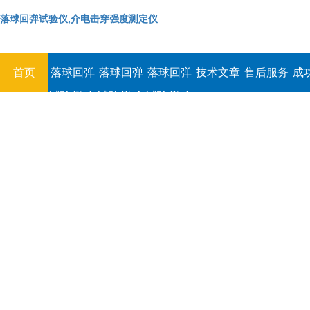
落球回弹试验仪,介电击穿强度测定仪
首页
落球回弹
落球回弹
落球回弹
技术文章
售后服务
成
试验仪,介
试验仪,介
试验仪,介
电击穿强
电击穿强
电击穿强
度测定仪
度测定仪
度测定仪